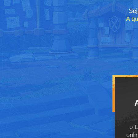
Sej
A qu
o 
onli