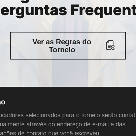
Ver as Regras do
Torneio
ão
ocadores selecionados para o torneio serão conta
dualmente através do endereço de e-mail e das
mações de contato que você escreveu.