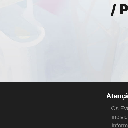
Atenç
- Os Ev
indivi
infor