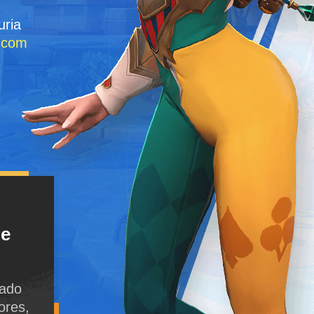
uria
a com
ne
zado
ores,