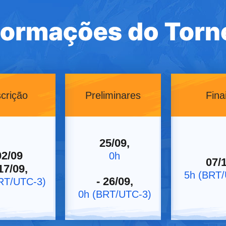
scrição
Preliminares
Fina
25/09,
02/09
0h
07/1
17/09,
5h (BRT/
- 26/09,
RT/UTC-3)
0h (BRT/UTC-3)