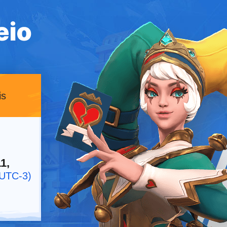
is
1,
UTC-3)