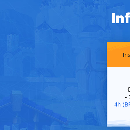
In
- 
4h (B